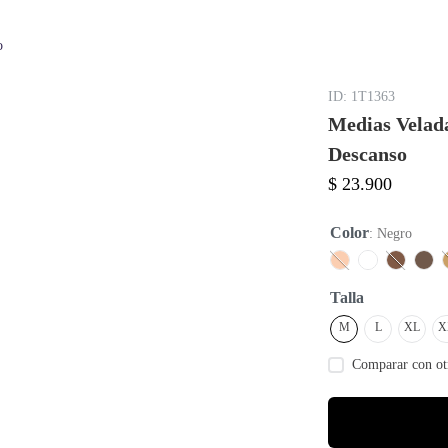
o
:
1T1363
Medias Velad
Descanso
$
23
.
900
Color
:
Negro
Talla
M
L
XL
X