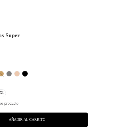
as Super
XL
AÑADIR AL CARRITO