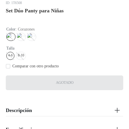
:
1T6508
Set Dúo Panty para Niñas
Color
:
Corazones
Talla
4-6
8-10
AGOTADO
Descripción