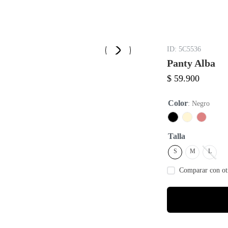
:
5C5536
Panty Alba
$
59
.
900
Color
:
Negro
Talla
S
M
L