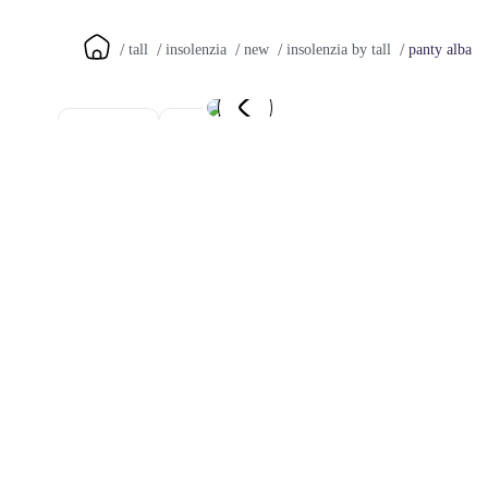
panty alba
tall
insolenzia
new
insolenzia by tall