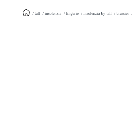
tall
insolenzia
lingerie
insolenzia by tall
brassier