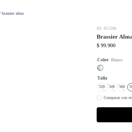
brassier alma
:
3C5596
Brassier Alm
$
99
.
900
Color
:
Blanco
Talla
32B
34B
36B
3