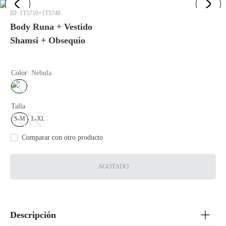
:
1T5710+1T5748
Body Runa + Vestido
Shamsi + Obsequio
Color
:
Nebula
Talla
S-M
L-XL
AGOTADO
Descripción