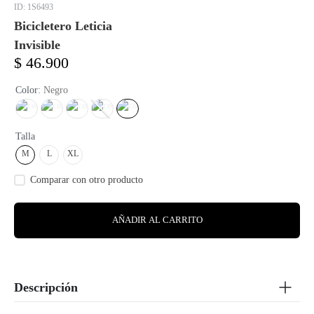
:
1S6493
Bicicletero Leticia
Invisible
$
46
.
900
Color
:
Negro
Talla
M
L
XL
AÑADIR AL CARRITO
Descripción