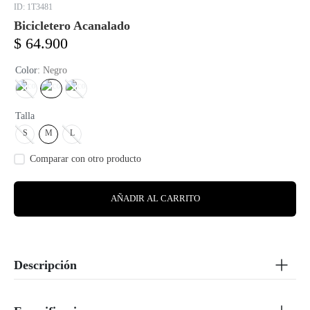
:
1T3481
Bicicletero Acanalado
$
64
.
900
Color
:
Negro
Talla
S
M
L
AÑADIR AL CARRITO
Descripción