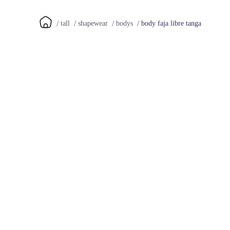
body faja libre tanga
tall
shapewear
bodys