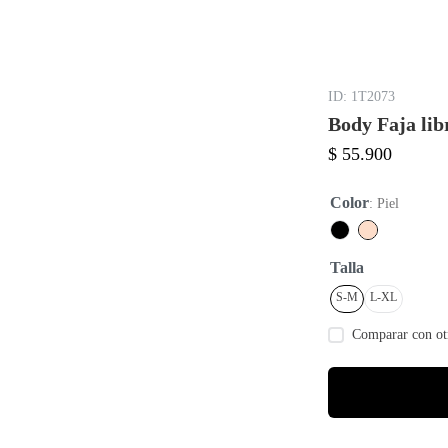
:
1T2073
Body Faja lib
$
55
.
900
Color
:
Piel
Talla
S-M
L-XL