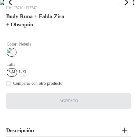
:
1T5710+1T5747
Body Runa + Falda Zira
+ Obsequio
Color
:
Nebula
Talla
S-M
L-XL
AGOTADO
Descripción