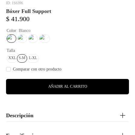
:
1S6396
Bóxer Full Support
$
41
.
900
Color
:
Blanco
Talla
XXL
S-M
L-XL
AÑADIR AL CARRITO
Descripción