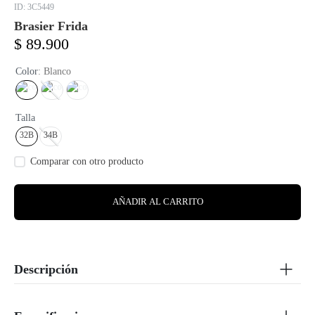
:
3C5449
Brasier Frida
$
89
.
900
Color
:
Blanco
Talla
32B
34B
AÑADIR AL CARRITO
Descripción