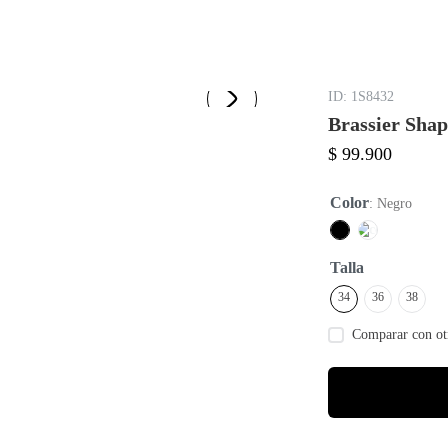
:
1S8432
Brassier Sha
$
99
.
900
Color
:
Negro
Talla
34
36
38