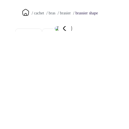
brassier shape
cachet
bras
brasier