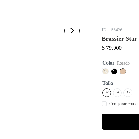
:
1S8426
Brassier Star
$
79
.
900
Color
:
Rosado
Talla
32
34
36