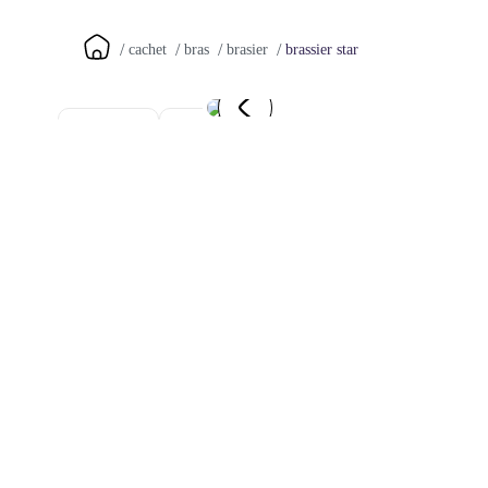
brassier star
cachet
bras
brasier