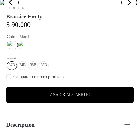
:
3C5656
Brassier Emily
$
90
.
000
Color
:
Marfil
Talla
32B
34B
36B
38B
AÑADIR AL CARRITO
Descripción