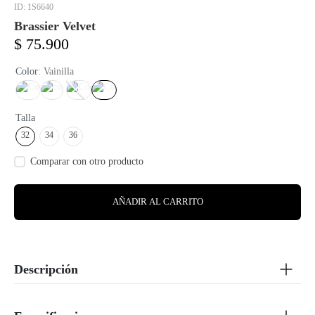
:
1S6640
Brassier Velvet
$
75
.
900
Color
:
Vainilla
Talla
32
34
36
AÑADIR AL CARRITO
Descripción