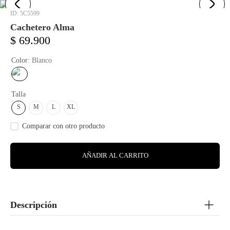
:
5C5599
Cachetero Alma
$
69
.
900
Color
:
Blanco
Talla
S
M
L
XL
AÑADIR AL CARRITO
Descripción