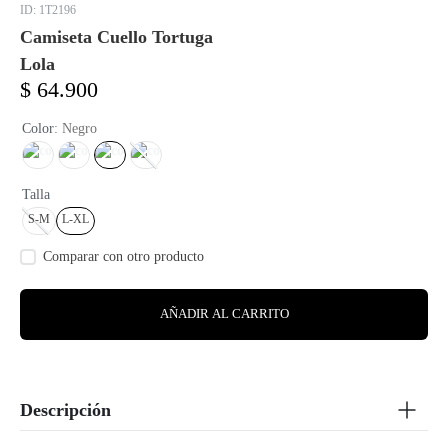
:
1T2196
Camiseta Cuello Tortuga
Lola
$
64
.
900
Color
:
Negro
Talla
S-M
L-XL
AÑADIR AL CARRITO
Descripción