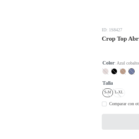
:
1S8427
Crop Top Abr
Color
:
Azul cobalt
Talla
S-M
L-XL