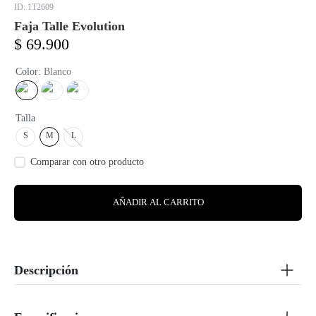
:
1T2609
Faja Talle Evolution
$
69
.
900
Color
:
Blanco
Talla
S
M
L
AÑADIR AL CARRITO
Descripción