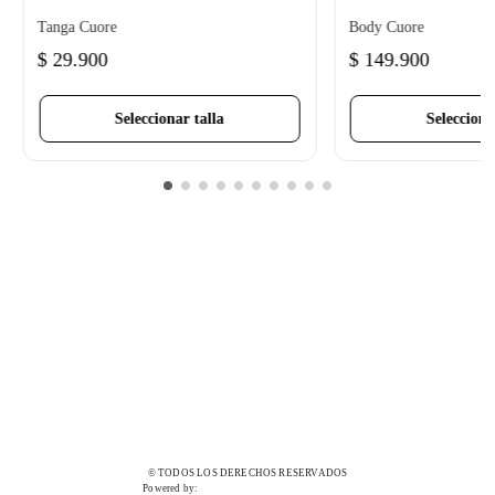
Tanga Cuore
Body Cuore
$
29
.
900
$
149
.
900
Seleccionar talla
Selecciona
© TODOS LOS DERECHOS RESERVADOS
Powered by: