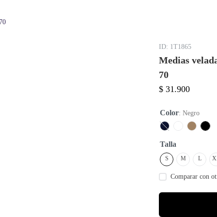
70
:
1T1865
Medias velad
70
$
31
.
900
Color
:
Negro
Talla
S
M
L
X