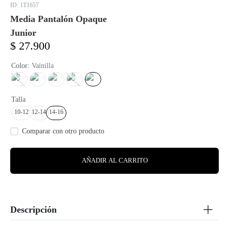
:
1T1657
Media Pantalón Opaque
Junior
$
27
.
900
Color
:
Vainilla
Talla
10-12
12-14
14-16
AÑADIR AL CARRITO
Descripción