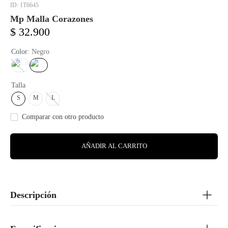
:
1T6645
Mp Malla Corazones
$
32
.
900
Color
:
Negro
Talla
S
M
L
AÑADIR AL CARRITO
Descripción