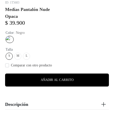
:
1T5683
Medias Pantalón Nude
Opaca
$
39
.
900
Color
:
Negro
Talla
S
M
L
AÑADIR AL CARRITO
Descripción