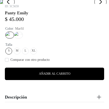
:
5C5659
Panty Emily
$
45
.
000
Color
:
Marfil
Talla
S
M
L
XL
AÑADIR AL CARRITO
Descripción