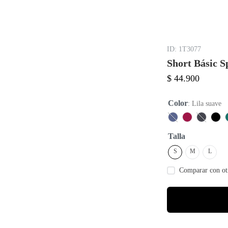
:
1T3077
Short Básic S
$
44
.
900
Color
:
Lila suave
Talla
S
M
L