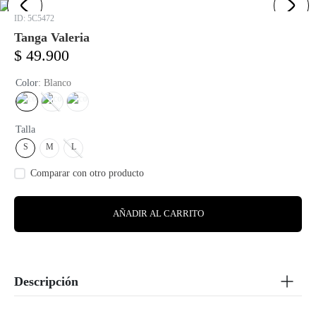
:
5C5472
Tanga Valeria
$
49
.
900
Color
:
Blanco
Talla
S
M
L
AÑADIR AL CARRITO
Descripción