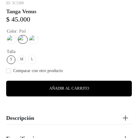
:
5C5389
Tanga Venus
$
45
.
000
Color
:
Piel
Talla
S
M
L
AÑADIR AL CARRITO
Descripción