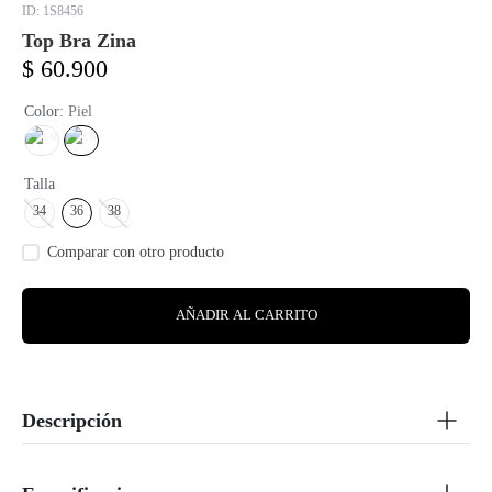
:
1S8456
Top Bra Zina
$
60
.
900
Color
:
Piel
Talla
34
36
38
AÑADIR AL CARRITO
Descripción