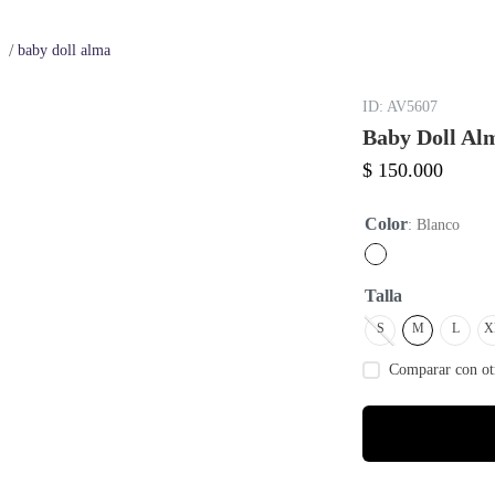
baby doll alma
:
AV5607
Baby Doll Al
$
150
.
000
Color
:
Blanco
Talla
S
M
L
X