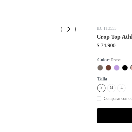
:
1T3555
Crop Top Ath
$
74
.
900
Color
:
Rosse
Talla
S
M
L