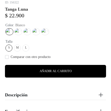
:
1S6322
Tanga Luna
$
22
.
900
Color
:
Blanco
Talla
S
M
L
AÑADIR AL CARRITO
Descripción